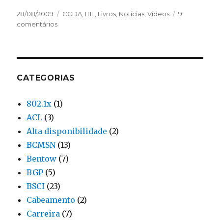
Publicado
28/08/2009
Categorias
CCDA
,
ITIL
,
Livros
,
Notícias
,
Vídeos
9
em
comentários
em
[Hd
do
Blog]
Curso
de
CATEGORIAS
Inglês,
CCDA
802.1x
(1)
e
ACL
(3)
ITIL
Alta disponibilidade
(2)
BCMSN
(13)
Bentow
(7)
BGP
(5)
BSCI
(23)
Cabeamento
(2)
Carreira
(7)