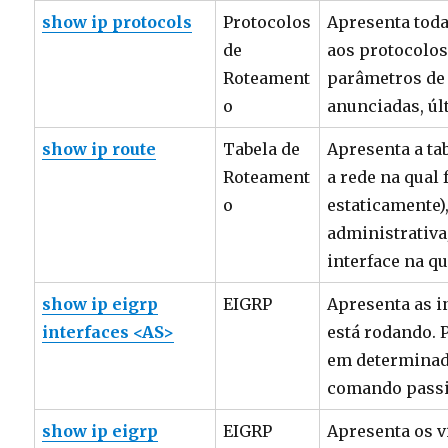
show ip protocols
Protocolos
Apresenta toda
de
aos protocolos
Roteament
parâmetros de 
o
anunciadas, úl
show ip route
Tabela de
Apresenta a ta
Roteament
a rede na qual
o
estaticamente),
administrativa/
interface na qu
show ip eigrp
EIGRP
Apresenta as i
interfaces <AS>
está rodando. 
em determinada
comando passi
show ip eigrp
EIGRP
Apresenta os 