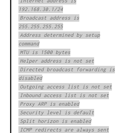
Internet address is
192.168.30.1/24
Broadcast address is
255.255.255.255
Address determined by setup
command
MTU is 1500 bytes
Helper address is not set
Directed broadcast forwarding is
disabled
Outgoing access list is not set
Inbound access list is not set
Proxy ARP is enabled
Security level is default
Split horizon is enabled
ICMP redirects are always sent