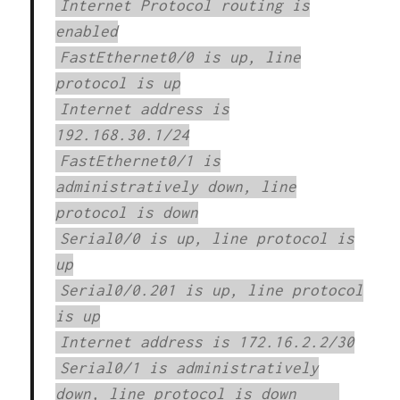
Internet Protocol routing is
enabled
FastEthernet0/0 is up, line
protocol is up
Internet address is
192.168.30.1/24
FastEthernet0/1 is
administratively down, line
protocol is down
Serial0/0 is up, line protocol is
up
Serial0/0.201 is up, line protocol
is up
Internet address is 172.16.2.2/30
Serial0/1 is administratively
down, line protocol is down