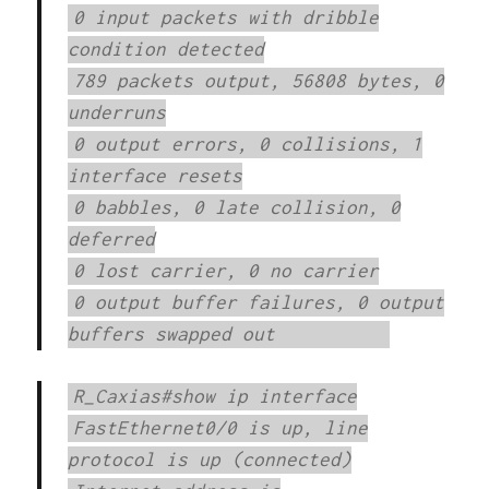
0 input packets with dribble
condition detected
789 packets output, 56808 bytes, 0
underruns
0 output errors, 0 collisions, 1
interface resets
0 babbles, 0 late collision, 0
deferred
0 lost carrier, 0 no carrier
0 output buffer failures, 0 output
buffers swapped out
R_Caxias#show ip interface
FastEthernet0/0 is up, line
protocol is up (connected)