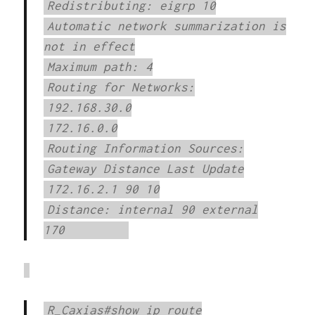
Redistributing: eigrp 10
Automatic network summarization is
not in effect
Maximum path: 4
Routing for Networks:
192.168.30.0
172.16.0.0
Routing Information Sources:
Gateway Distance Last Update
172.16.2.1 90 10
Distance: internal 90 external
170
R_Caxias#show ip route