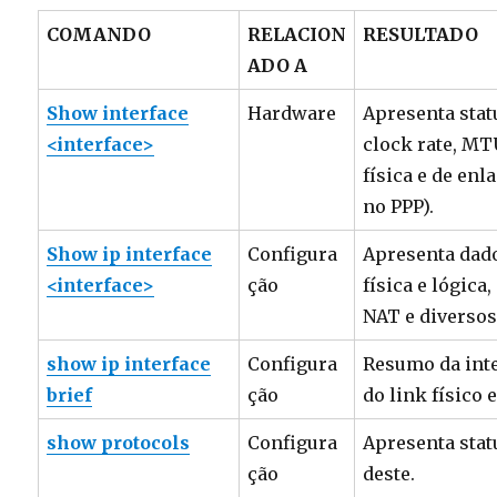
COMANDO
RELACION
RESULTADO
ADO A
Show interface
Hardware
Apresenta statu
<interface>
clock rate, MT
física e de enl
no PPP).
Show ip interface
Configura
Apresenta dad
<interface>
ção
física e lógica
NAT e diversos
show ip interface
Configura
Resumo da inte
brief
ção
do link físico e
show protocols
Configura
Apresenta statu
ção
deste.