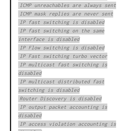
ICMP unreachables are always sent
ICMP mask replies are never sent
IP fast switching is disabled
IP fast switching on the same
interface is disabled
IP Flow switching is disabled
IP Fast switching turbo vector
IP multicast fast switching is
disabled
IP multicast distributed fast
switching is disabled
Router Discovery is disabled
IP output packet accounting is
disabled
IP access violation accounting is