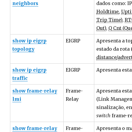
neighbors
dados como: IP 
Holdtime
,
Upt
Trip Time)
,
RT
Out)
,
Q Cnt (Qu
show ip eigrp
EIGRP
Apresenta a top
topology
estado da rota 
distance
/
advert
show ip eigrp
EIGRP
Apresenta esta
traffic
show frame-relay
Frame-
Apresenta esta
lmi
Relay
(Link Manageme
sinalização, en
switch
frame-re
show frame-relay
Frame-
Apresenta o m