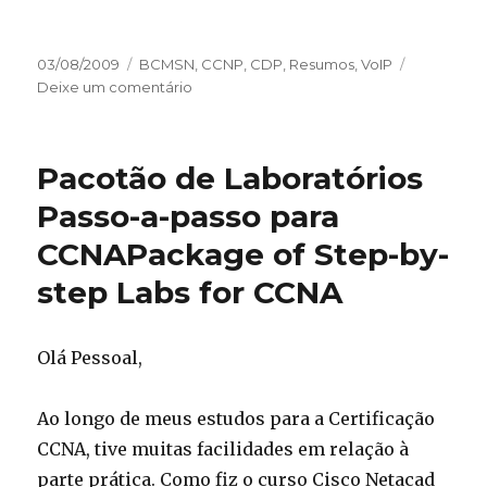
Publicado
03/08/2009
Categorias
BCMSN
,
CCNP
,
CDP
,
Resumos
,
VoIP
em
Deixe um comentário
em
[VOIP]
Configuração
explicada
Pacotão de Laboratórios
de
Trust
Passo-a-passo para
Boundaries
CCNA
Package of Step-by-
no
Switch
step Labs for CCNA
Olá Pessoal,
Ao longo de meus estudos para a Certificação
CCNA, tive muitas facilidades em relação à
parte prática. Como fiz o curso Cisco Netacad