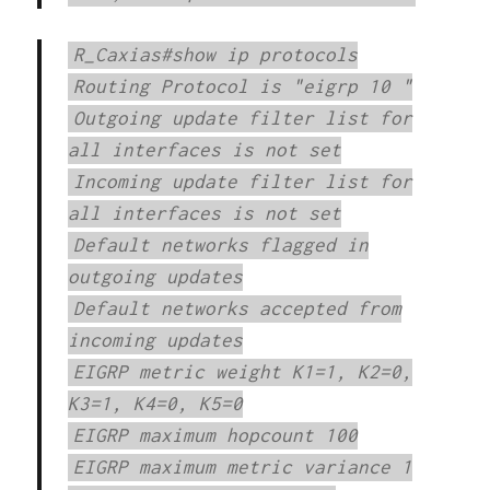
R_Caxias#show ip protocols
Routing Protocol is "eigrp 10 "
Outgoing update filter list for
all interfaces is not set
Incoming update filter list for
all interfaces is not set
Default networks flagged in
outgoing updates
Default networks accepted from
incoming updates
EIGRP metric weight K1=1, K2=0,
K3=1, K4=0, K5=0
EIGRP maximum hopcount 100
EIGRP maximum metric variance 1