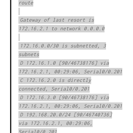
route
Gateway of last resort is
172.16.2.1 to network 0.0.0.0
172.16.0.0/30 is subnetted, 3
subnets
D 172.16.1.0 [90/46738176] via
172.16.2.1, 00:29:06, Serial0/0.201
C 172.16.2.0 is directly
connected, Serial0/0.201
D 172.16.3.0 [90/46738176] via
172.16.2.1, 00:29:06, Serial0/0.201
D 192.168.20.0/24 [90/46740736]
via 172.16.2.1, 00:29:06,
Serial0/0.201