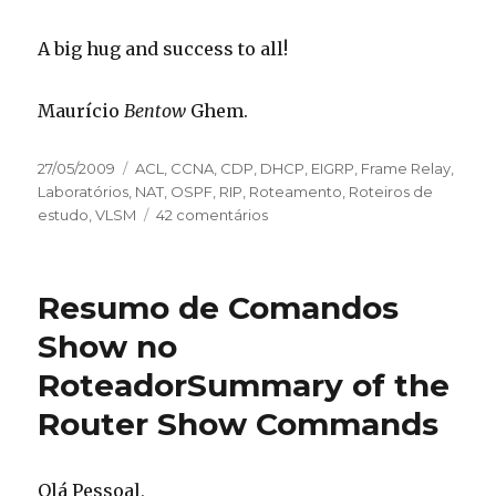
A big hug and success to all!
Maurício
Bentow
Ghem.
Publicado
27/05/2009
Categorias
ACL
,
CCNA
,
CDP
,
DHCP
,
EIGRP
,
Frame Relay
,
em
Laboratórios
,
NAT
,
OSPF
,
RIP
,
Roteamento
,
Roteiros de
estudo
,
VLSM
42 comentários
em
Pacotão
de
Laboratórios
Resumo de Comandos
Passo-
a-
Show no
passo
Roteador
Summary of the
para
CCNA
Package
Router Show Commands
of
Step-
by-
Olá Pessoal,
step