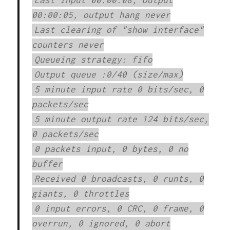
Last input 00:00:08, output
00:00:05, output hang never
Last clearing of "show interface"
counters never
Queueing strategy: fifo
Output queue :0/40 (size/max)
5 minute input rate 0 bits/sec, 0
packets/sec
5 minute output rate 124 bits/sec,
0 packets/sec
0 packets input, 0 bytes, 0 no
buffer
Received 0 broadcasts, 0 runts, 0
giants, 0 throttles
0 input errors, 0 CRC, 0 frame, 0
overrun, 0 ignored, 0 abort