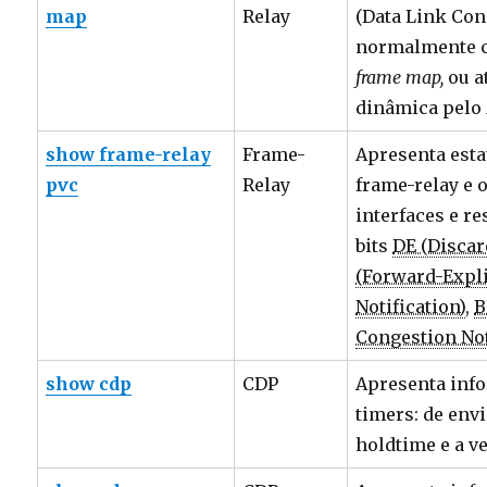
map
Relay
(Data Link Conn
normalmente c
frame map,
ou a
dinâmica pelo
show frame-relay
Frame-
Apresenta esta
pvc
Relay
frame-relay e 
interfaces e re
bits
DE (Discard
(Forward-Expli
Notification)
,
B
Congestion Not
show cdp
CDP
Apresenta inf
timers: de envi
holdtime e a v