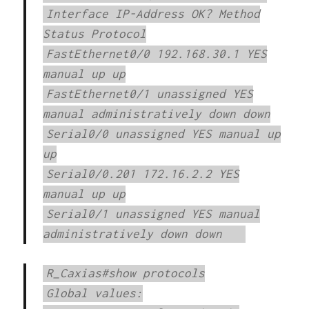
Interface IP-Address OK? Method
Status Protocol
FastEthernet0/0 192.168.30.1 YES
manual up up
FastEthernet0/1 unassigned YES
manual administratively down down
Serial0/0 unassigned YES manual up
up
Serial0/0.201 172.16.2.2 YES
manual up up
Serial0/1 unassigned YES manual
administratively down down
R_Caxias#show protocols
Global values: