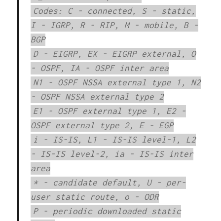
Codes: C - connected, S - static,
I - IGRP, R - RIP, M - mobile, B -
BGP
D - EIGRP, EX - EIGRP external, O
- OSPF, IA - OSPF inter area
N1 - OSPF NSSA external type 1, N2
- OSPF NSSA external type 2
E1 - OSPF external type 1, E2 -
OSPF external type 2, E - EGP
i - IS-IS, L1 - IS-IS level-1, L2
- IS-IS level-2, ia - IS-IS inter
area
* - candidate default, U - per-
user static route, o - ODR
P - periodic downloaded static