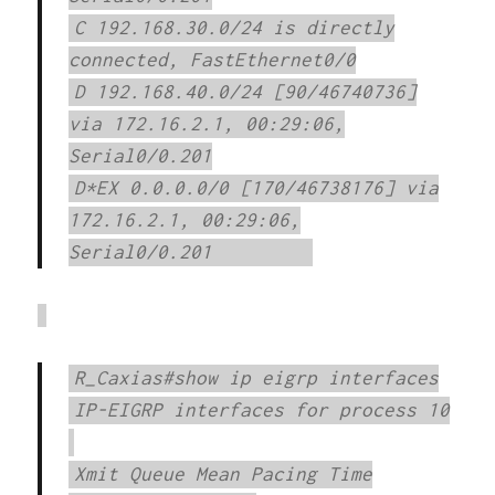
C 192.168.30.0/24 is directly
connected, FastEthernet0/0
D 192.168.40.0/24 [90/46740736]
via 172.16.2.1, 00:29:06,
Serial0/0.201
D*EX 0.0.0.0/0 [170/46738176] via
172.16.2.1, 00:29:06,
Serial0/0.201
R_Caxias#show ip eigrp interfaces
IP-EIGRP interfaces for process 10
Xmit Queue Mean Pacing Time