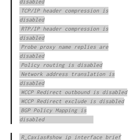
disabled
TCP/IP header compression is
disabled
RTP/IP header compression is
disabled
Probe proxy name replies are
disabled
Policy routing is disabled
Network address translation is
disabled
WCCP Redirect outbound is disabled
WCCP Redirect exclude is disabled
BGP Policy Mapping is
disabled
R_Caxias#show ip interface brief