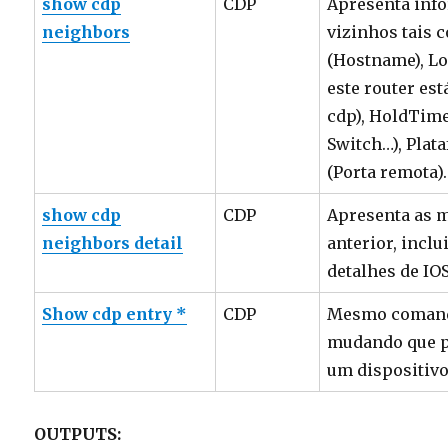
show cdp
CDP
Apresenta info
neighbors
vizinhos tais 
(Hostname), Loc
este router es
cdp), HoldTime,
Switch…), Plat
(Porta remota).
show cdp
CDP
Apresenta as 
neighbors detail
anterior, inclu
detalhes de IOS
Show cdp entry *
CDP
Mesmo comando
mudando que p
um dispositivo
OUTPUTS: