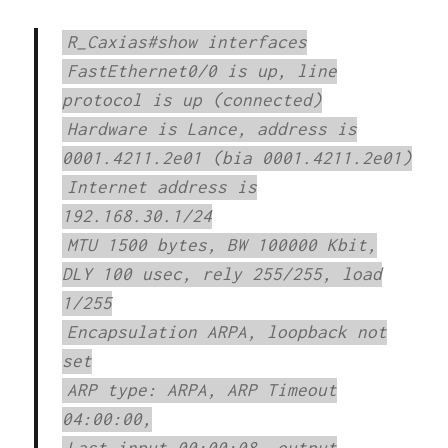
R_Caxias#show interfaces
FastEthernet0/0 is up, line
protocol is up (connected)
Hardware is Lance, address is
0001.4211.2e01 (bia 0001.4211.2e01)
Internet address is
192.168.30.1/24
MTU 1500 bytes, BW 100000 Kbit,
DLY 100 usec, rely 255/255, load
1/255
Encapsulation ARPA, loopback not
set
ARP type: ARPA, ARP Timeout
04:00:00,