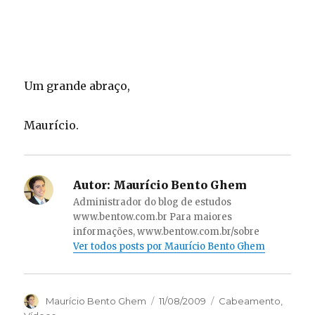
Um grande abraço,
Maurício.
Autor:
Maurício Bento Ghem
Administrador do blog de estudos
www.bentow.com.br Para maiores
informações, www.bentow.com.br/sobre
Ver todos posts por Maurício Bento Ghem
Autor
Maurício Bento Ghem
Publicado
11/08/2009
Categorias
Cabeamento
,