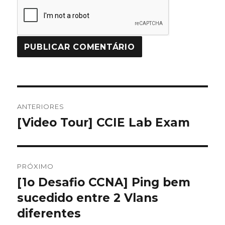
Navegação
ANTERIORES
de
[Video Tour] CCIE Lab Exam
Post
anterior:
Post
PRÓXIMO
[1o Desafio CCNA] Ping bem
Próximo
sucedido entre 2 Vlans
post:
diferentes